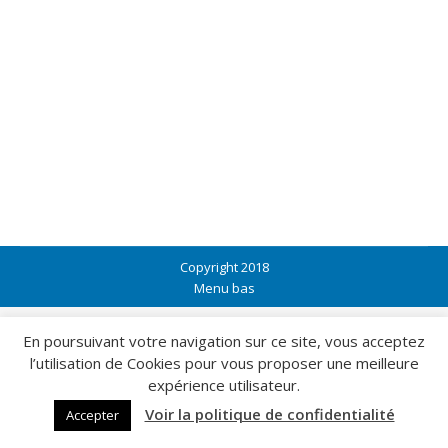
Attente des résultats finaux de
PACES – Juin 2019
Concours Sup
Par
infos@concours-sup.fr
Ça y est, l’attente interminable touche à son terme !
Bon courage pour tenir jusqu’à demain 💪 car les
résultats du concours seront affichés à partir
10h00 sur le site de la Fac. N’hésitez pas à nous
contacter en cas de questions !
Copyright 2018
Menu bas
En poursuivant votre navigation sur ce site, vous acceptez
l’utilisation de Cookies pour vous proposer une meilleure
expérience utilisateur.
Voir la politique de confidentialité
Accepter