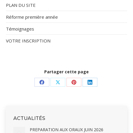
PLAN DU SITE
Réforme première année
Témoignages
VOTRE INSCRIPTION
Partager cette page
Partager
Partager
Partager
Partager
sur
sur
sur
sur
Facebook
X
Pinterest
LinkedIn
ACTUALITÉS
PREPARATION AUX ORAUX JUIN 2026