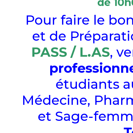
de 10
h
Pour faire le bo
et de Préparat
PASS / L.AS
, v
professionn
étudiants 
Médecine, Pharm
et Sage-fem
T