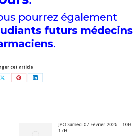
vous pourrez également
tudiants futurs médecins
armaciens
.
ager cet article
ger
Partager
Partager
Partager
sur
sur
sur
ook
X
Pinterest
LinkedIn
JPO Samedi 07 Février 2026 – 10H-
17H