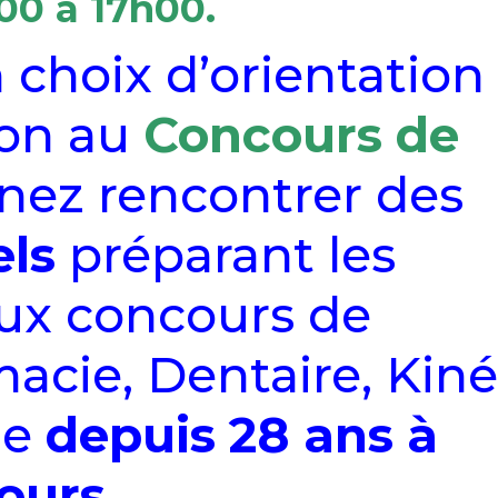
00
à
17h00.
n choix d’orientation
ion au
Concours de
enez rencontrer des
els
préparant les
aux concours de
acie, Dentaire, Kiné
me
depuis 28 ans à
ours
.