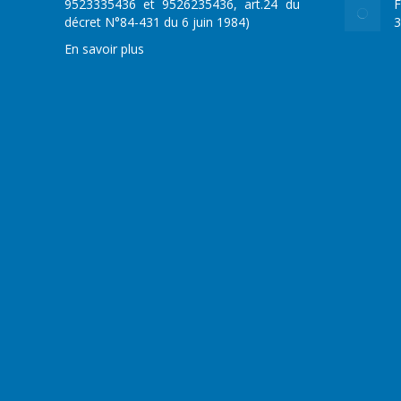
9523335436 et 9526235436, art.24 du
F
décret N°84-431 du 6 juin 1984)
3
En savoir plus