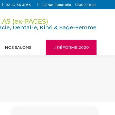
02 47 66 31 66
27 rue Eupatoria - 37000 Tours
.AS (ex-PACES)
cie, Dentaire, Kiné & Sage-Femme
NOS SALONS
RÉFORME 2020