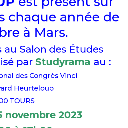
UP
est présent sur
ns chaque année de
re à Mars.
s au Salon des Études
isé par
Studyrama
au :
onal des Congrès Vinci
vard Heurteloup
00 TOURS
5 novembre 2023