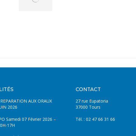
LITÉS
CONTACT
PREPARATION AUX ORAUX
27 rue Eupatoria
UIN 2026
37000 Tours
PO Samedi 07 Février 2026 –
Tél. : 02 47 66 31 66
0H-17H