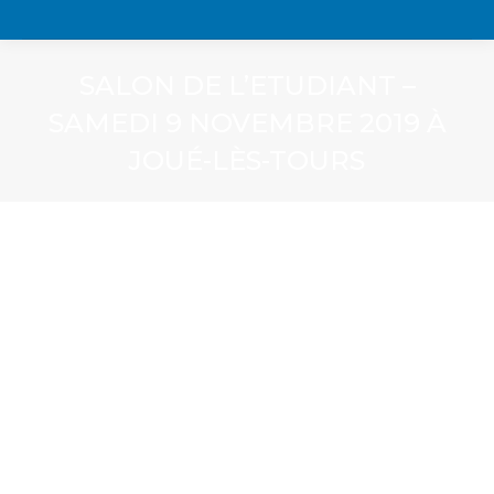
SALON DE L’ETUDIANT –
SAMEDI 9 NOVEMBRE 2019 À
JOUÉ-LÈS-TOURS