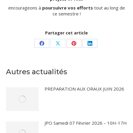
encourageons à
poursuivre vos efforts
tout au long de
ce semestre !
Partager cet article
Partager
Partager
Partager
Partager
sur
sur
sur
sur
Facebook
X
Pinterest
LinkedIn
Autres actualités
PREPARATION AUX ORAUX JUIN 2026
JPO Samedi 07 Février 2026 – 10H-17H