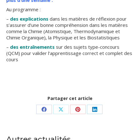
plus d’une semaine :
Au programme :
–
des explications
dans les matières de réflexion pour
s’assurer d’une bonne compréhension dans les matières
comme la Chimie (Atomistique, Thermodynamique et
Chimie Organique), la Physique et les Biostatistiques
–
des entraînements
sur des sujets type-concours
(QCM) pour valider l’apprentissage correct et complet des
cours
Partager cet article
Partager
Partager
Partager
Partager
sur
sur
sur
sur
Facebook
X
Pinterest
LinkedIn
Autres actualités