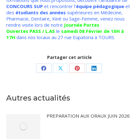
formations que nous proposons, découvrir l’ambiance de
CONCOURS SUP
et rencontrer l’
équipe pédagogique
et
des
étudiants des années
supérieures en Médecine,
Pharmacie, Dentaire, Kiné ou Sage-Femme, venez nous
rendre visite lors de notre
Journée Portes
Ouvertes PASS / L.AS
le
samedi 08 Février de 10H à
17H
dans nos locaux au 27 rue Eupatoria à TOURS.
Partager cet article
Partager
Partager
Partager
Partager
sur
sur
sur
sur
Facebook
X
Pinterest
LinkedIn
Autres actualités
PREPARATION AUX ORAUX JUIN 2026