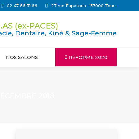
02 47 66 31 66
27 rue Eupatoria - 37000 Tours
.AS (ex-PACES)
cie, Dentaire, Kiné & Sage-Femme
NOS SALONS
RÉFORME 2020
DÉCEMBRE 2018