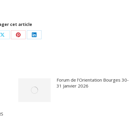
ager cet article
ger
Partager
Partager
Partager
sur
sur
sur
ook
X
Pinterest
LinkedIn
-
Forum de l’Orientation Bourges 30-
31 Janvier 2026
RS