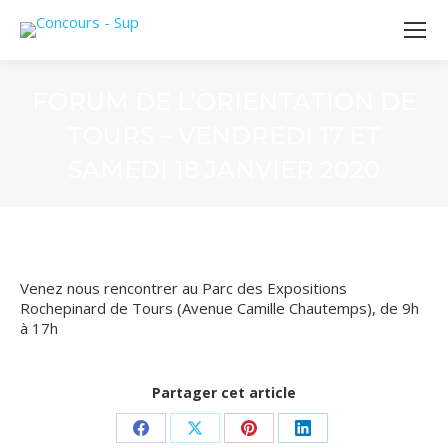
FORUM DE L’ORIENTATION DE
TOURS – VENDREDI 17 ET
SAMEDI 18 JANVIER 2020
Venez nous rencontrer au Parc des Expositions
Rochepinard de Tours (Avenue Camille Chautemps), de 9h
à 17h
Partager cet article
Partager
Partager
Partager
Partager